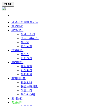
MENU
금정산 하늘채 루미엘
방문예약
사업개요
브랜드소개
조감도/투시도
분양가
현장위치
입지환경
특장점
입지여건
프리미엄
개발호재
시장환경
투자가치
단지배치도
평형안내
동호수배치도
커뮤니티
특화시스템
오시는길
홍보센터