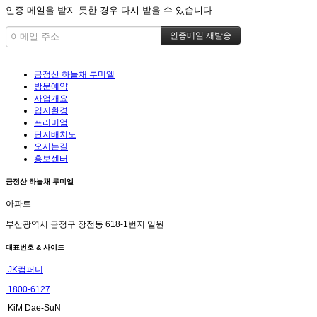
인증 메일을 받지 못한 경우 다시 받을 수 있습니다.
금정산 하늘채 루미엘
방문예약
사업개요
입지환경
프리미엄
단지배치도
오시는길
홍보센터
금정산 하늘채 루미엘
아파트
부산광역시 금정구 장전동 618-1번지 일원
대표번호 & 사이드
JK컴퍼니
1800-6127
KiM Dae-SuN