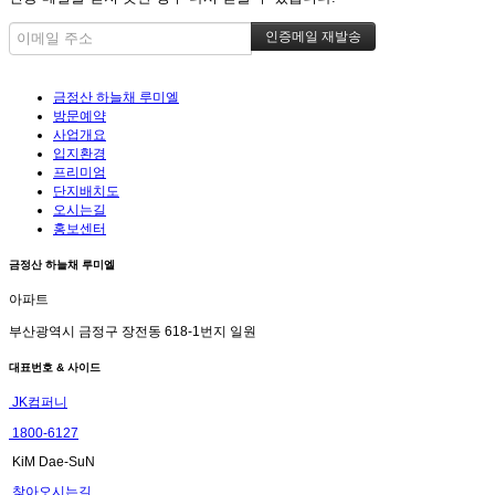
금정산 하늘채 루미엘
방문예약
사업개요
입지환경
프리미엄
단지배치도
오시는길
홍보센터
금정산 하늘채 루미엘
아파트
부산광역시 금정구 장전동 618-1번지 일원
대표번호 & 사이드
JK컴퍼니
1800-6127
KiM Dae-SuN
찾아오시는길