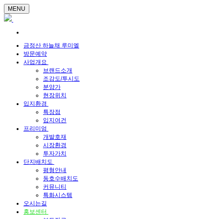
MENU
금정산 하늘채 루미엘
방문예약
사업개요
브랜드소개
조감도/투시도
분양가
현장위치
입지환경
특장점
입지여건
프리미엄
개발호재
시장환경
투자가치
단지배치도
평형안내
동호수배치도
커뮤니티
특화시스템
오시는길
홍보센터