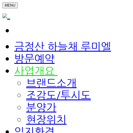
MENU
금정산 하늘채 루미엘
방문예약
사업개요
브랜드소개
조감도/투시도
분양가
현장위치
입지환경