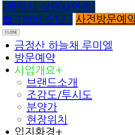
(클릭시 상담사연결)
☎ 1800-6127
사전방문예
CLOSE
금정산 하늘채 루미엘
방문예약
사업개요
+
브랜드소개
조감도/투시도
분양가
현장위치
입지환경
+